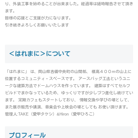
り、外装工事を始めることが出来ました。経過等は随時報告させて頂き
ます。
皆様の応援とご支援が力になります。
引き続きよろしくお願いいたします
＜はれまに＞について
「はれまに」 は、岡山県吉備中央町の山間部、 標高４００ｍの山上に
位置するコミュニティ・スペースです。 アースバッグ工法というユニ
ークな建築方法でドームハウスを作っています。 建築はすべてセルフ
ビルドでまかなっているため、ゆっくりですが少しづつ進化し続けてい
ます。 定期カフェもスタートしており、 情報交換や学びの場として、
また展示販売や講演、音楽会や上映会の場としても お使い頂けます。
管理人:TAKE（愛甲タケシ）&Hiron（愛甲ひろこ）
プロフィール