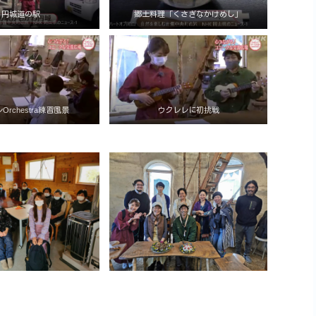
円城道の駅
郷土料理「くさぎなかけめし」
Orchestra練習風景
ウクレレに初挑戦