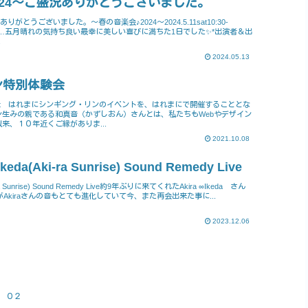
024～ご盛況ありがとうございました。
りがとうございました。～春の音楽会♪2024～2024.5.11sat10:30-
…✶…五月晴れの気持ち良い最幸に美しい喜びに満ちた1日でした✨*出演者＆出
.
2024.05.13
ン特別体験会
t はれまにシンギング・リンのイベントを、はれまにで開催することとな
ン生みの親である和真音（かずしおん）さんとは、私たちもWebやデザイン
来、１０年近くご縁がありま...
2021.10.08
da(Aki-ra Sunrise) Sound Remedy Live
ra Sunrise) Sound Remedy Live約9年ぶりに来てくれたAkira ∞Ikeda さん
Akiraさんの音もとても進化していて今、また再会出来た事に...
2023.12.06
．０２