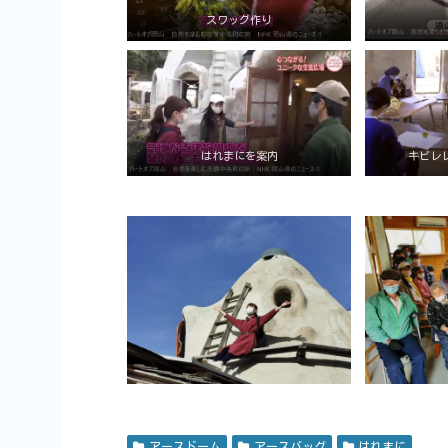
スワッグ作り
はれまにを案内
キビレレ
アースドーム
アースバッグ
はれまに