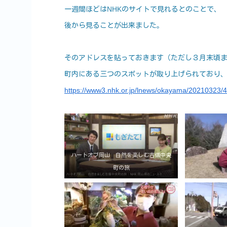
一週間ほどはNHKのサイトで見れるとのことで、
後から見ることが出来ました。
そのアドレスを貼っておきます（ただし３月末頃
町内にある三つのスポットが取り上げられており
https://www3.nhk.or.jp/lnews/okayama/20210323/
ハートオブ岡山 自然を楽しむ吉備中央
町の旅