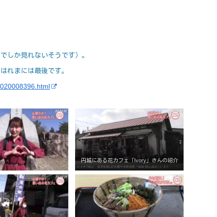
までしか見れないそうです）。
、はれまには最後です。
4020008396.html
円城にある花カフェ「Ivory」さんの紹介