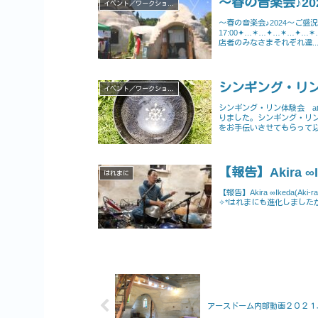
～春の音楽会♪2
イベント／ワークショップ
～春の音楽会♪2024～ご盛況あ
17:00✦…✶…✦…✶…✦
店者のみなさまそれぞれ違..
シンギング・リ
イベント／ワークショップ
シンギング・リン体験会 a
りました。シンギング・リ
をお手伝いさせてもらって以
【報告】Akira ∞Ike
はれまに
【報告】Akira ∞Ikeda(Aki-
✧*はれまにも進化しましたが
アースドーム内部動画２０２１