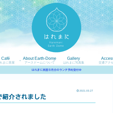
Café
About Earth-Dome
Gallery
Acces
れまに茶屋
アースドームについて
はれまに写真集
交通アク
はれまに茶屋８月分のランチ予約受付中
2021.03.27
で紹介されました