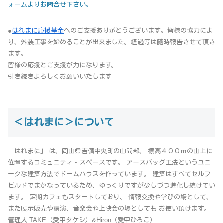
ォームよりお問合せ下さい。
●
はれまに応援基金
へのご支援ありがとうございます。皆様の協力によ
り、外装工事を始めることが出来ました。経過等は随時報告させて頂き
ます。
皆様の応援とご支援が力になります。
引き続きよろしくお願いいたします
＜はれまに＞について
「はれまに」 は、岡山県吉備中央町の山間部、 標高４００ｍの山上に
位置するコミュニティ・スペースです。 アースバッグ工法というユニ
ークな建築方法でドームハウスを作っています。 建築はすべてセルフ
ビルドでまかなっているため、ゆっくりですが少しづつ進化し続けてい
ます。 定期カフェもスタートしており、 情報交換や学びの場として、
また展示販売や講演、音楽会や上映会の場としても お使い頂けます。
管理人:TAKE（愛甲タケシ）&Hiron（愛甲ひろこ）