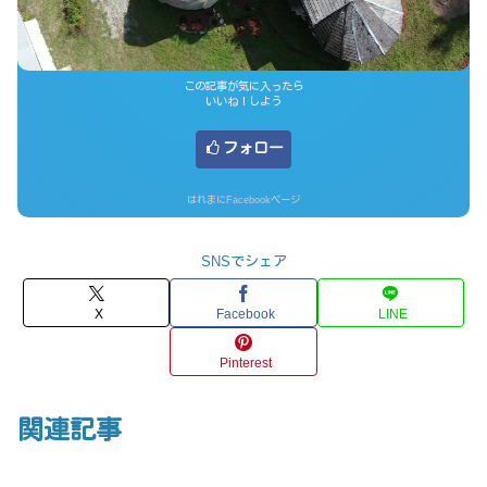
この記事が気に入ったら
いいね！しよう
フォロー
はれまにFacebookページ
SNSでシェア
X
Facebook
LINE
Pinterest
関連記事