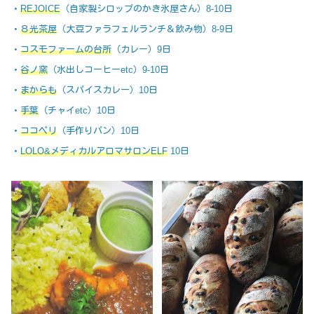
・
REJOICE
（自家製シロップのかき氷屋さん）8-10日
・
８光茶屋
（大豆ファラフェルランチ＆飲み物）8-9日
・
コスモファームの台所
（カレー）9日
・
谷ノ窯
（水出しコーヒーetc）9-10日
・
まからも
（スパイスカレー）10日
・
手葉
（チャイetc）10日
・
ココペリ
（手作りパン）10日
・
LOLO&メディカルアロマサロンELF
10日