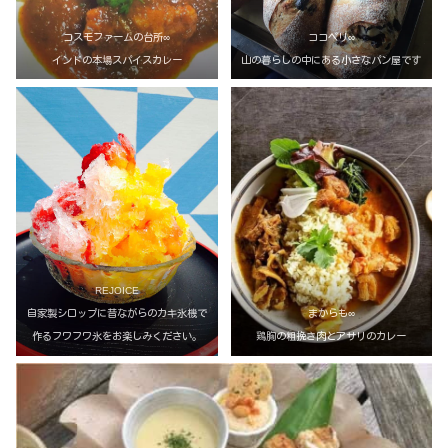
コスモファームの台所∞
ココペリ∞
インドの本場スパイスカレー
山の暮らしの中にある小さなパン屋です
REJOICE
自家製シロップに昔ながらのカキ氷機で
まからも∞
作るフワフワ氷をお楽しみください。
鶏胸の粗挽き肉とアサリのカレー