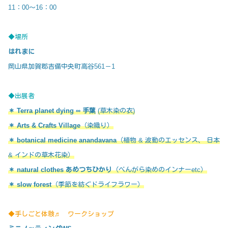
11：00～16：00
◆場所
はれまに
岡山県加賀郡吉備中央町高谷561－1
◆出展者
＊ Terra planet dying ∞ 手葉
(草木染の衣)
＊ Arts & Crafts Village
（染織り）
＊ botanical medicine anandavana
（植物 & 波動のエッセンス、 日本
& インドの草木花染）
＊ natural clothes あめつちひかり
（べんがら染めのインナーetc）
＊ slow forest
（季節を紡ぐドライフラワー）
◆手しごと体験♬ ワークショップ