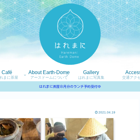
Café
About Earth-Dome
Gallery
Acces
れまに茶屋
アースドームについて
はれまに写真集
交通アク
はれまに茶屋８月分のランチ予約受付中
2021.04.19