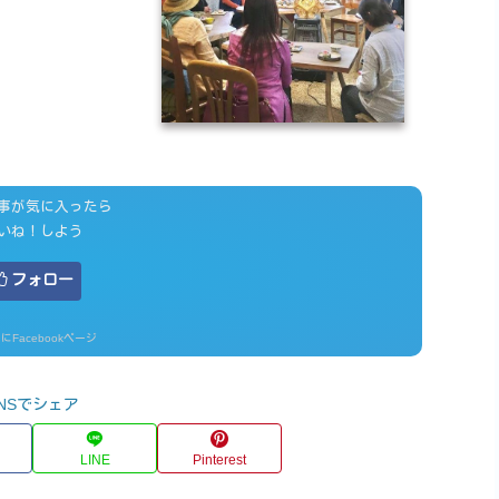
事が気に入ったら
いね！しよう
フォロー
にFacebookページ
NSでシェア
LINE
Pinterest