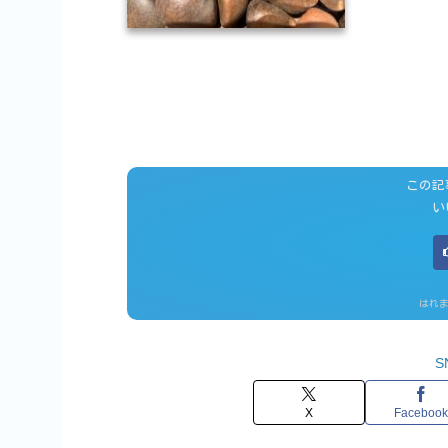
この記
い
はれま
S
X
Facebook