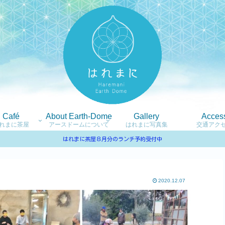
Café
About Earth-Dome
Gallery
Acces
れまに茶屋
アースドームについて
はれまに写真集
交通アク
はれまに茶屋８月分のランチ予約受付中
2020.12.07