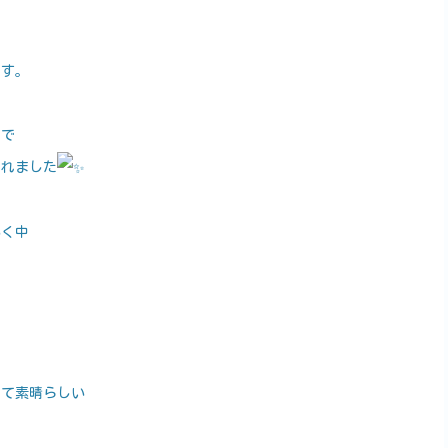
ます。
ので
られました
いく中
んて素晴らしい