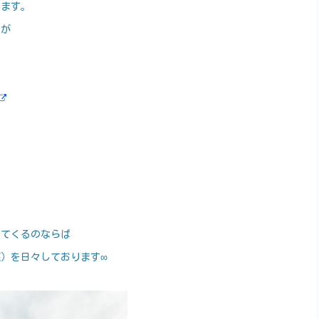
します。
んが
す
れてくるのならば
）を日々しております∞