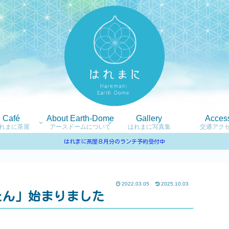
Café
About Earth-Dome
Gallery
Acces
れまに茶屋
アースドームについて
はれまに写真集
交通アク
はれまに茶屋８月分のランチ予約受付中
2022.03.05
2025.10.03
たん」始まりました