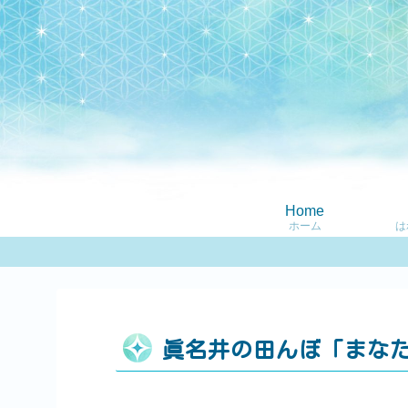
Home
ホーム
は
眞名井の田んぼ「まな