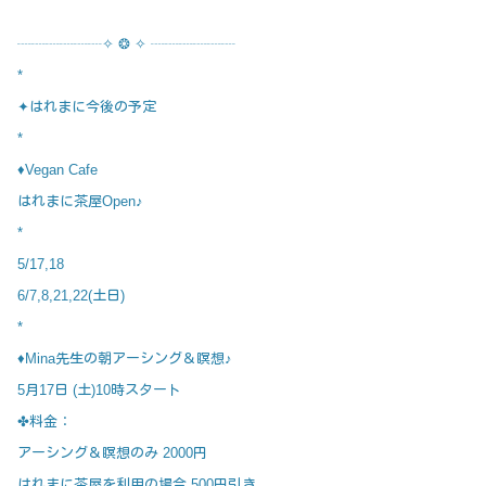
┈┈┈┈┈┈✧ ❂ ✧ ┈┈┈┈┈┈
*
✦はれまに今後の予定
*
♦Vegan Cafe
はれまに茶屋Open♪
*
5/17,18
6/7,8,21,22(土日)
*
♦Mina先生の朝アーシング＆瞑想♪
5月17日 (土)10時スタート
✤料金：
アーシング＆瞑想のみ 2000円
はれまに茶屋を利用の場合 500円引き