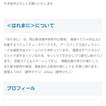
引き続きよろしくお願いいたします
＜はれまに＞について
「はれまに」 は、岡山県吉備中央町の山間部、 標高４００ｍの山上に
位置するコミュニティ・スペースです。 アースバッグ工法というユニ
ークな建築方法でドームハウスを作っています。 建築はすべてセルフ
ビルドでまかなっているため、ゆっくりですが少しづつ進化し続けてい
ます。 定期カフェもスタートしており、 情報交換や学びの場として、
また展示販売や講演、音楽会や上映会の場としても お使い頂けます。
管理人:TAKE（愛甲タケシ）&Hiron（愛甲ひろこ）
プロフィール